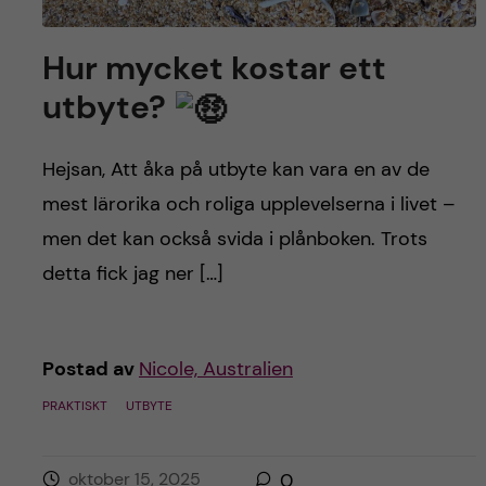
h
å
Hur mycket kostar ett
utbyte?
l
l
Hejsan, Att åka på utbyte kan vara en av de
mest lärorika och roliga upplevelserna i livet –
e
men det kan också svida i plånboken. Trots
t
detta fick jag ner […]
Postad av
Nicole, Australien
PRAKTISKT
UTBYTE
oktober 15, 2025
0