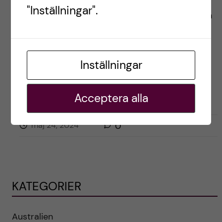
"Inställningar".
Fantastiskt ? ! Men innan du packar väskan och
hoppar på planet, låt oss […]
Inställningar
Postad av
Sandra, Frankrike
FÖRBEREDELSER
LIVET SOM UTBYTESSTUDENT
PRAKTISKT
Acceptera alla
maj 24, 2024
0
KATEGORIER
Australien