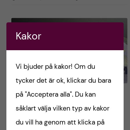
Kakor
Vi bjuder på kakor! Om du
tycker det är ok, klickar du bara
Hur skapar man en budget
på "Acceptera alla". Du kan
för utbytet?
såklart välja vilken typ av kakor
Så du har bestämt dig för att ge dig ut på ditt
du vill ha genom att klicka på
utbytesäventyr och utforska världen?