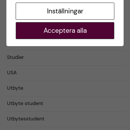
Inställningar
Praktiskt
Resor och upplevelser
Acceptera alla
Studentliv
Studier
USA
Utbyte
Utbyte student
Utbytesstudent