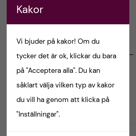
h
Kakor
å
l
Vi bjuder på kakor! Om du
l
KATEGORIER
tycker det är ok, klickar du bara
e
Australien
på "Acceptera alla". Du kan
t
English
såklart välja vilken typ av kakor
du vill ha genom att klicka på
Exchange student
"Inställningar".
Förberedelser
Livet som utbytesstudent