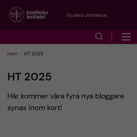
H
Studera utomlands
o
V
V
p
i
i
p
Hem
HT 2025
s
s
a
a
HT 2025
a
s
t
ö
Här kommer våra fyra nya bloggare
m
i
k
synas inom kort!
e
l
f
n
l
ä