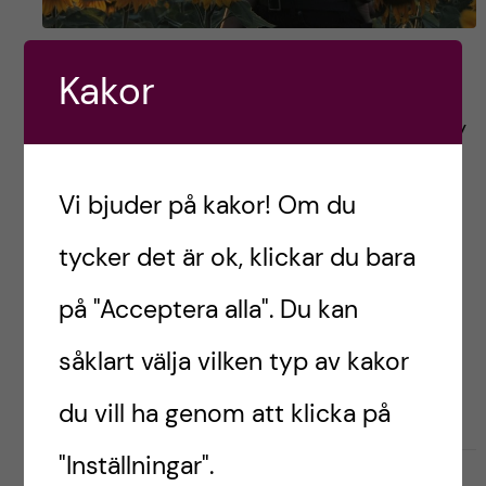
Oneka – Ireland
Kakor
Hello everyone, or as you will soon hear me say
”dia dhaoibh”! My name is Oneka Perea
Ariznabarreta and I am a second year
Vi bjuder på kakor! Om du
Toxicology student at Karolinska Institutet. For
tycker det är ok, klickar du bara
[…]
på "Acceptera alla". Du kan
såklart välja vilken typ av kakor
Postad av
Oneka, Ireland
ENGLISH
LIVET SOM UTBYTESSTUDENT
du vill ha genom att klicka på
"Inställningar".
december 15, 2021
2