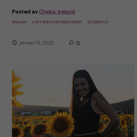
h
Postad av
Oneka, Ireland
å
ENGLISH
LIVET SOM UTBYTESSTUDENT
STUDENTLIV
l
januari 12, 2022
0
l
e
t