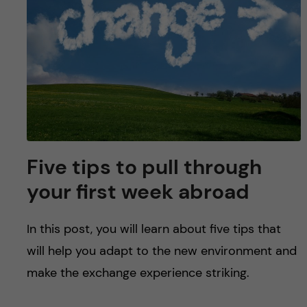
y
l
h
t
u
v
u
d
Five tips to pull through
i
your first week abroad
n
In this post, you will learn about five tips that
n
will help you adapt to the new environment and
make the exchange experience striking.
e